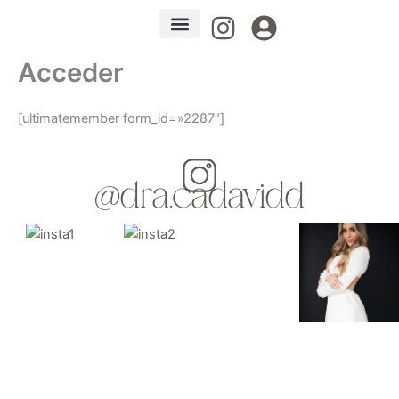
Ir
al
contenido
Mis Programas
Acceder
[ultimatemember form_id=»2287″]
@dra.cadavidd