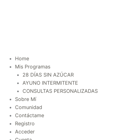
Home
Mis Programas
28 DÍAS SIN AZÚCAR
AYUNO INTERMITENTE
CONSULTAS PERSONALIZADAS
Sobre Mí
Comunidad
Contáctame
Registro
Acceder
Cuenta