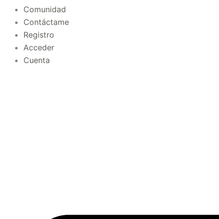
Comunidad
Contáctame
Registro
Acceder
Cuenta